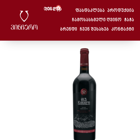
0
0,00
Შესვლა
₾
ფასდაკლება
პროდუქცია
Მთავარი
/
Ახაშენი
ჩამოსასხმელი ღვინო
ჭაჭა
მთავარი
/
ღვინო
/ ახაშენი
ბრენდი
ჩვენ შესახებ
კონტაქტი