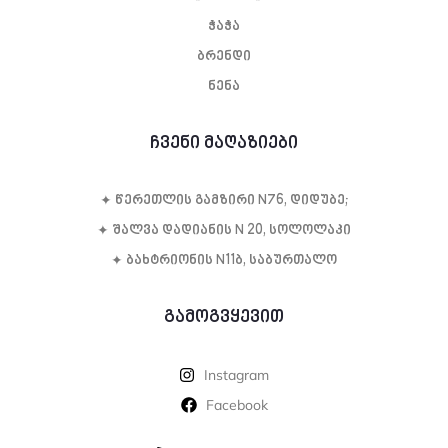
ჭაჭა
ბრენდი
ნენა
ჩვენი მაღაზიები
✦ წე­რეთ­ლის გამ­ზი­რი N76, დი­დუ­ბე;
✦ შალვა დადიანის N 20, სოლოლაკი
✦ ბახტრიონის N11ბ, საბურთალო
გამოგვყევით
Instagram
Facebook