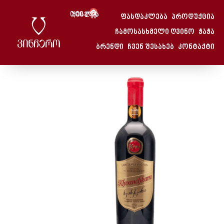
0
0,00
Შესვლა
₾
ფასდაკლება
პროდუქცია
Მთავარი
/
Ხვანჭკარა
ჩამოსასხმელი ღვინო
ჭაჭა
მთავარი
/
ღვინო
/ ხვანჭკარა
ბრენდი
ჩვენ შესახებ
კონტაქტი