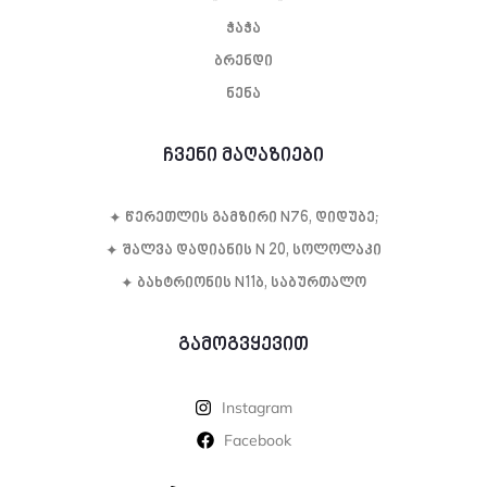
ჭაჭა
ბრენდი
ნენა
ჩვენი მაღაზიები
✦ წე­რეთ­ლის გამ­ზი­რი N76, დი­დუ­ბე;
✦ შალვა დადიანის N 20, სოლოლაკი
✦ ბახტრიონის N11ბ, საბურთალო
გამოგვყევით
Instagram
Facebook