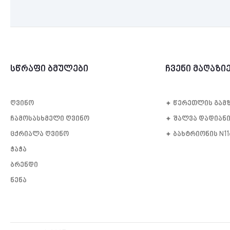
სწრაფი ბმულები
ჩვენი მაღაზი
ღვინო
✦ წე­რეთ­ლის გამ­ზ
ჩამოსასხმელი ღვინო
✦ შალვა დადიანი
ცქრიალა ღვინო
✦ ბახტრიონის N1
ჭაჭა
ბრენდი
ნენა