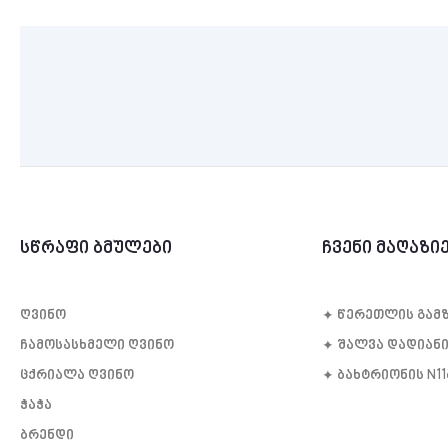
სწრაფი ბმულები
ჩვენი მაღაზი
ღვინო
✦ წე­რეთ­ლის გამ­ზ
ჩამოსასხმელი ღვინო
✦ შალვა დადიანი
ცქრიალა ღვინო
✦ ბახტრიონის N1
ჭაჭა
ბრენდი