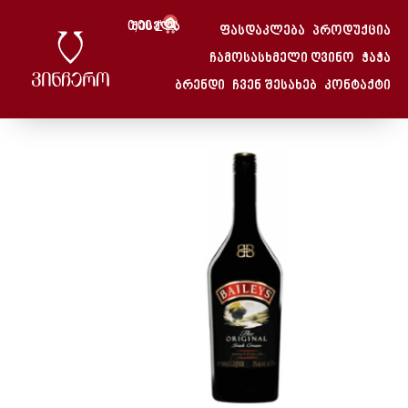
0
0,00
Შესვლა
₾
ფასდაკლება
პროდუქცია
Მთავარი
/
Ბეილისი 0.7 Ლ.
ჩამოსასხმელი ღვინო
ჭაჭა
მთავარი
/
ვისკი, ვერმუტი, ლიქიორი
/ ბეილისი 0.7 ლ.
ბრენდი
ჩვენ შესახებ
კონტაქტი